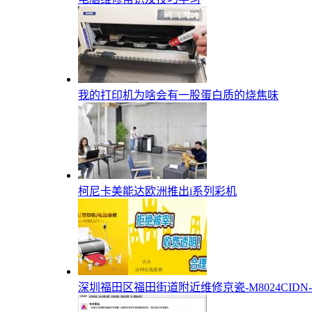
我的打印机为啥会有一股蛋白质的烧焦味
柯尼卡美能达欧洲推出i系列彩机
深圳福田区福田街道附近维修京瓷-M8024CIDN-彩