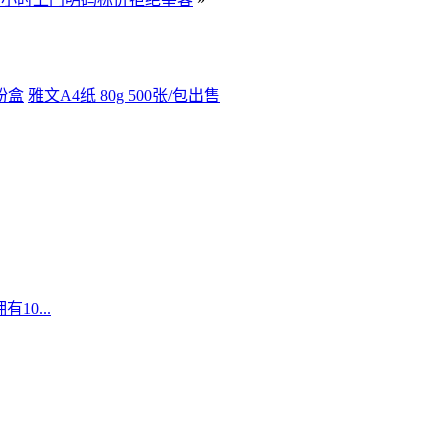
粉盒
雅文A4纸 80g 500张/包出售
10...