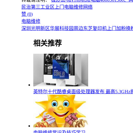
民治第三工业区上门电脑维修网络
赞 (
0
)
电脑维修
深圳光明新区华展科技园周边东芝复印机上门加粉换
相关推荐
英特尔十代酷睿桌面级处理器发布 最高5.3GHz拥有
电脑维修常识及技巧学习