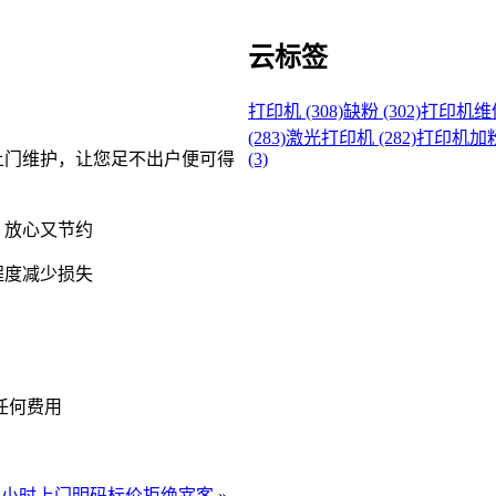
云标签
打印机 (308)
缺粉 (302)
打印机维修 
(283)
激光打印机 (282)
打印机加粉 
(3)
上门维护，让您足不出户便可得
，放心又节约
程度减少损失
任何费用
0、两小时上门明码标价拒绝宰客
»