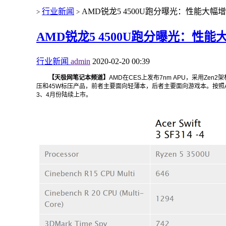
行业新闻
AMD锐龙5 4500U跑分曝光：性能大幅
>
>
AMD锐龙5 4500U跑分曝光：性能
行业新闻
admin
2020-02-20 00:39
【天极网笔记本频道】
AMD
在
CES
上发布7nm
APU
，采用Zen2架
压和45W标压产品，前者主要面向轻薄本，后者主要面向
游戏本
。按照
3、4月份陆续上市。