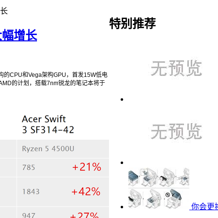
增长
特别推荐
大幅增长
构的
CPU
和Vega架构GPU，首发15W低电
AMD的计划，搭载7nm
锐龙
的
笔记本
将于
你会更