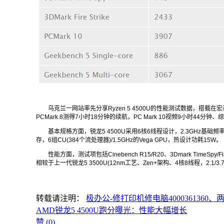
乌克兰一网站率先分享Ryzen 5 4500U的性能
测试
数据，搭载在
宏碁
PCMark 8测得7小时18分钟的续航，PC Mark 10视频9小时44分钟
基本规格方面，锐龙5 4500U采用6核6线程设计，2.3GHz基础频率
存
，6组CU(384个流处理器)/1.5GHz的Vega GPU，热设计功耗15W。
性能方面，测试项包括Cinebench R15/R20、3Dmark TimeSpy/FireS
相较于上一代锐龙5 3500U(12nm工艺、Zen+架构、4核8线程，
2.1
/3
转载请注明：
极办公-修打印机修电脑400036136
AMD锐龙5 4500U跑分曝光：性能大幅增长
赞 (
0
)