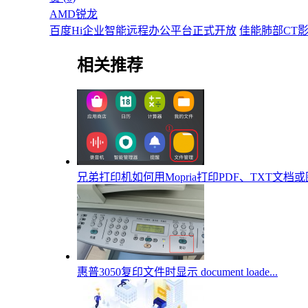
AMD锐龙
百度Hi企业智能远程办公平台正式开放
佳能肺部CT
相关推荐
兄弟打印机如何用Mopria打印PDF、TXT文档
惠普3050复印文件时显示 document loade...