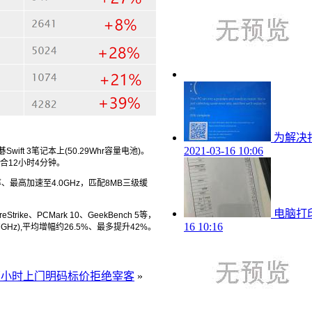
为解决打
2021-03-16 10:06
Swift 3
笔记本上(50.29Whr容量
电池
)。
、综合12小时4分钟。
、最高加速至4.0GHz，匹配
8MB
三级缓
电脑打
trike、PCMark 10、GeekBench 5等，
16 10:16
.7GHz),平均增幅约26.5%、最多提升42%。
0、两小时上门明码标价拒绝宰客
»