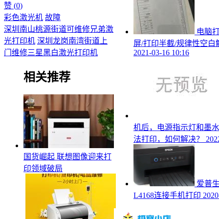
赞 (
0
)
彩色激光机
故障
深圳南山桃源街道可维修兄弟激
电脑
光打印机
深圳龙岗南湾街道上
屏/打印半截/规律性空白
门维修三星黑白激光打印机
2021-03-16 10:16
相关推荐
机后，电源指示灯和墨
法打印，如何解决？
202
国货崛起 联想图像迎来打
印领域破局
爱普
L4168连接手机打印
2020