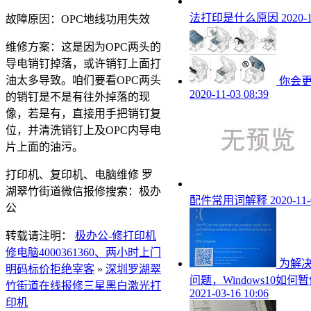
法打印是什么原因
2020-1
故障原因：OPC地线功用失效
维修方案：这是因为OPC两头的
导电销钉掉落，或许销钉上面打
油太多导致。咱们要看OPC两头
你会
2020-11-03 08:39
的销钉是不是有往外掉落的现
像，若是有，直接用手把销钉复
位，并清洗销钉上及OPC内导电
片上面的油污。
打印机、复印机、电脑维修 罗
湖翠竹街道微信报修搜索：极办
配件常用词解释
2020-11-
公
转载请注明：
极办公-修打印机
修电脑4000361360、两小时上门
为解
明码标价拒绝宰客
»
深圳罗湖翠
问题，Windows10如
竹街道在线报修三星黑白激光打
2021-03-16 10:06
印机