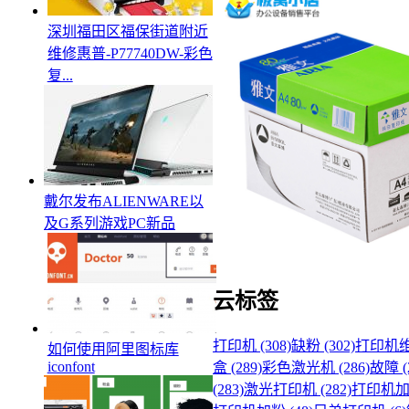
深圳福田区福保街道附近
维修惠普-P77740DW-彩色
复...
戴尔发布ALIENWARE以
及G系列游戏PC新品
云标签
打印机 (308)
缺粉 (302)
打印机维修
如何使用阿里图标库
iconfont
盒 (289)
彩色激光机 (286)
故障 (
(283)
激光打印机 (282)
打印机加粉