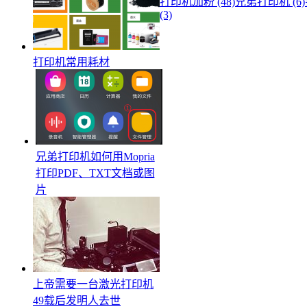
打印机加粉 (48)
兄弟打印机 (6)
(3)
打印机常用耗材
兄弟打印机如何用Mopria
打印PDF、TXT文档或图
片
上帝需要一台激光打印机
49载后发明人去世