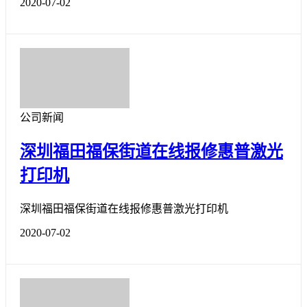
2020-07-02
公司新闻
深圳福田福保街道在线报修惠普激光
打印机
深圳福田福保街道在线报修惠普激光打印机
2020-07-02