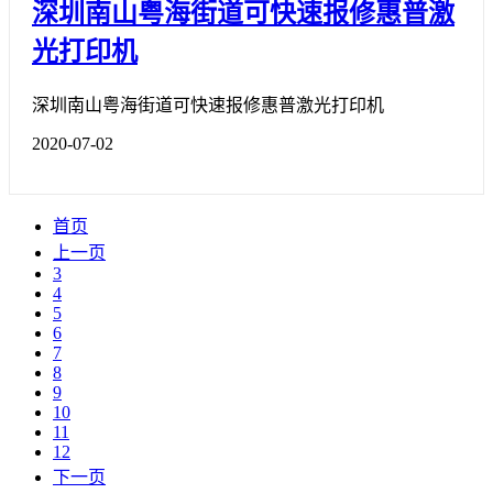
深圳南山粤海街道可快速报修惠普激
光打印机
深圳南山粤海街道可快速报修惠普激光打印机
2020-07-02
首页
上一页
3
4
5
6
7
8
9
10
11
12
下一页