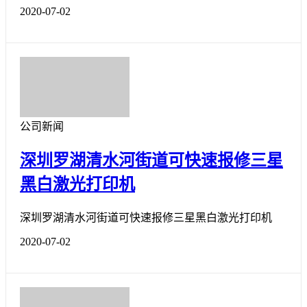
2020-07-02
公司新闻
深圳罗湖清水河街道可快速报修三星
黑白激光打印机
深圳罗湖清水河街道可快速报修三星黑白激光打印机
2020-07-02