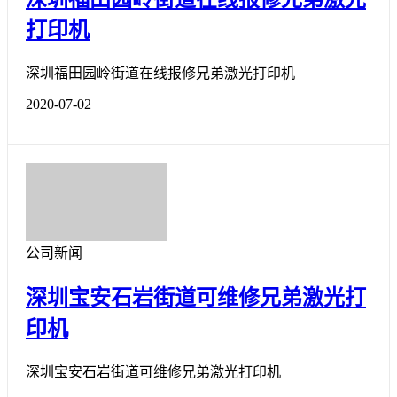
打印机
深圳福田园岭街道在线报修兄弟激光打印机
2020-07-02
公司新闻
深圳宝安石岩街道可维修兄弟激光打
印机
深圳宝安石岩街道可维修兄弟激光打印机