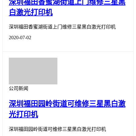
深圳福田香蜜湖街道上门维修三星黑
白激光打印机
深圳福田香蜜湖街道上门维修三星黑白激光打印机
2020-07-02
公司新闻
深圳福田园岭街道可维修三星黑白激
光打印机
深圳福田园岭街道可维修三星黑白激光打印机