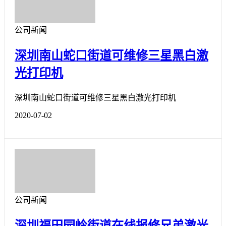
公司新闻
深圳南山蛇口街道可维修三星黑白激
光打印机
深圳南山蛇口街道可维修三星黑白激光打印机
2020-07-02
公司新闻
深圳福田园岭街道在线报修兄弟激光