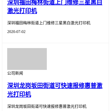
深圳福田梅林街道上门维修三星黑白
激光打印机
深圳福田梅林街道上门维修三星黑白激光打印机
2020-07-02
公司新闻
深圳龙岗坂田街道可快速报修惠普激
光打印机
深圳龙岗坂田街道可快速报修惠普激光打印机